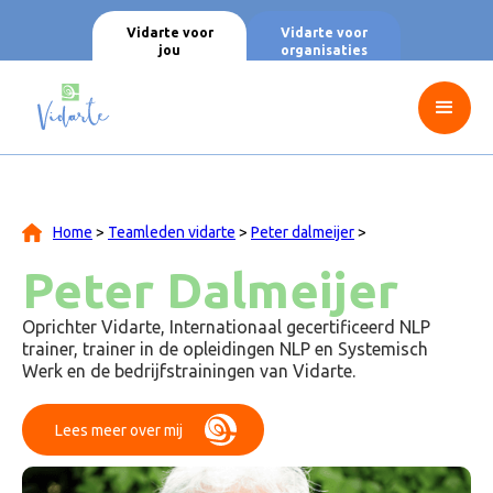
Vidarte voor
Vidarte voor
jou
organisaties
Home
>
Teamleden vidarte
>
Peter dalmeijer
>
Peter Dalmeijer
Oprichter Vidarte, Internationaal gecertificeerd NLP
trainer, trainer in de opleidingen NLP en Systemisch
Werk en de bedrijfstrainingen van Vidarte.
Lees meer over mij