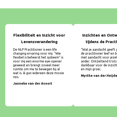
Flexibiliteit en Inzicht voor
Inzichten en Ontw
Levensverandering
tijdens de Pract
De NLP Practitioner is een life
“Wat je aandacht geeft g
changing ervaring voor mij. "Wie
de practitioner leef en b
flexibel is beheerst het systeem” is
met aandacht voor jezel
voor mij een enorme eye-opener
ander. Ontzettend trots
geweest en brengt zoveel meer
dankbaar voor de inzicht
ruimte om me te bewegen bij al
en mijn groei.
wat is. ik gun iedereen deze mooie
Myrthe van der Heijd
reis.
Janneke van der Avoort