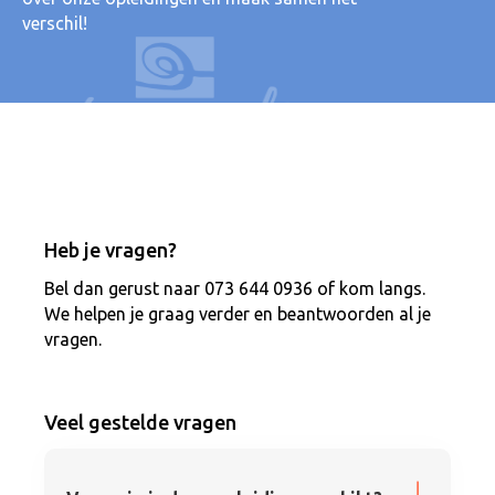
verschil!
Heb je vragen?
Bel dan gerust naar 073 644 0936 of kom langs.
We helpen je graag verder en beantwoorden al je
Deze opleiding is geschikt voor iedereen die
vragen.
stappen wil maken in eigen ontwikkeling, die
het leven voller en bewuster wil leven, die
meer in het hier en nu wil zijn, die
Veel gestelde vragen
professioneel wil groeien, die beter wil
communiceren met zichzelf, met anderen,
zowel privé als professioneel.