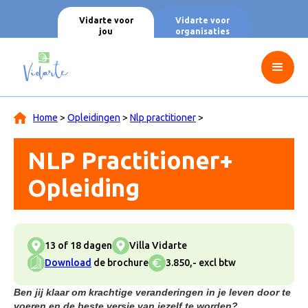
Vidarte voor
Vidarte voor
jou
organisaties
Home
>
Opleidingen
>
Nlp practitioner
>
NLP Practitioner+
Opleiding
13 of 18 dagen
Villa Vidarte
Download
de brochure
3.850,- excl btw
Ben jij klaar om krachtige veranderingen in je leven door te
voeren en de beste versie van jezelf te worden?