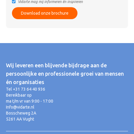
Vidarte mag mij informeren én inspireren
Wij leveren een blijvende bijdrage aan de
persoonlijke en professionele groei van mensen
én organisaties
Tel +31 73 64 40 936
Bereikbaar op
ma t/m vr van 9:00 - 17:00
Info@vidarte.nl
Bosscheweg 2A
5261 AA Vught