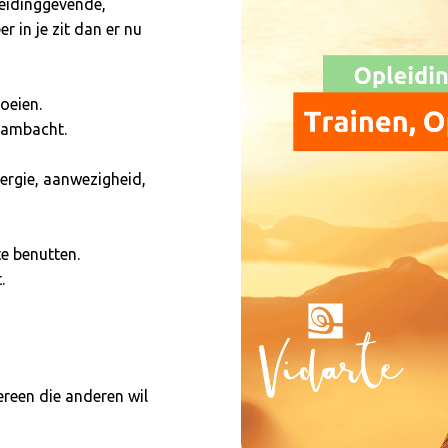
 leidinggevende,
r in je zit dan er nu
oeien.
n ambacht.
nergie, aanwezigheid,
te benutten.
.
ereen die anderen wil