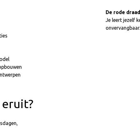
De rode draad
Je leert jezelf
onvervangbaar
ties
odel
h opbouwen
ontwerpen
 eruit?
gsdagen,