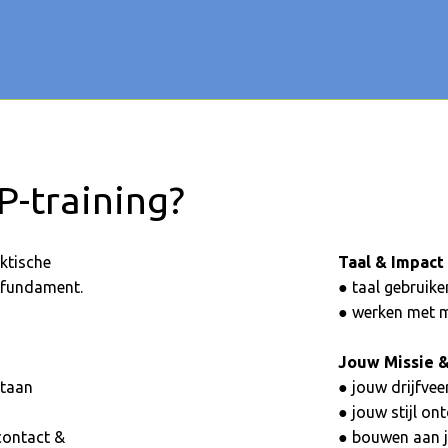
P-training?
aktische
Taal & Impact
e fundament.
● taal gebruike
● werken met 
Jouw Missie &
staan
● jouw drijfve
● jouw stijl on
contact &
● bouwen aan je