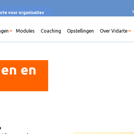
rte voor organisaties
ngen
Modules
Coaching
Opstellingen
Over Vidarte
den en
p