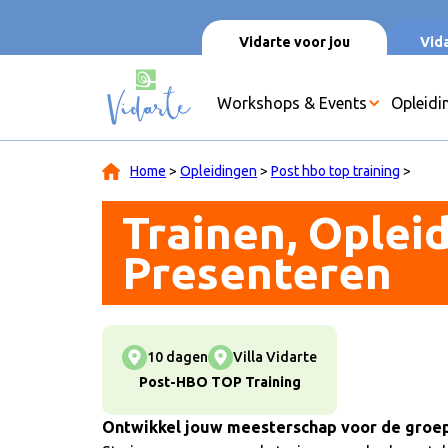
Vidarte voor jou
Vida
Workshops & Events
Opleidi
Home
>
Opleidingen
>
Post hbo top training
>
Trainen, Oplei
Presenteren
10 dagen
Villa Vidarte
Post-HBO TOP Training
Ontwikkel jouw meesterschap voor de groe