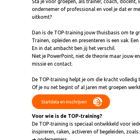
Sta je voor groepen, als trainer, coach, docent,
ondernemer of professional en voel je dat er mee
uitkomt?
Dan is de TOP‑training jouw thuisbasis om te gr
Trainen, opleiden en presenteren is een vak. Ee
En in dat ambacht ben jij het verschil.
Niet je PowerPoint, niet de theorie maar jouw e
missie en contact.
De TOP‑training helpt je om die kracht volledig 
Of je nu net begint of al jaren met groepen werkt
Startdata en inschrijven
Voor wie is de TOP-training?
De TOP‑training is speciaal ontwikkeld voor ied
inspireren, raken, activeren of begeleiden, zoals:
➔ ondernemers