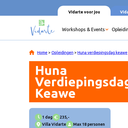
Vidarte voor jou
Vida
Workshops & Events
Opleidi
Home
>
Opleidingen
>
Huna verdiepingsdag keawe
Huna
Verdiepingsdag
Keawe
1 dag
235,-
Villa Vidarte
Max 18 personen