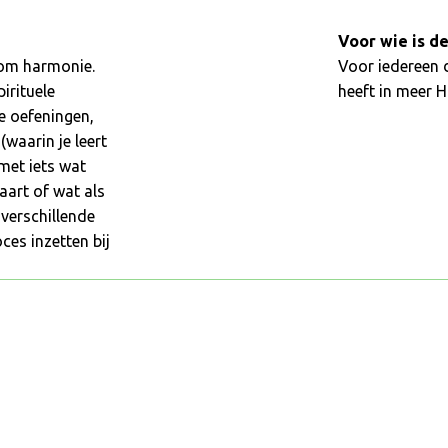
Voor wie is d
 om harmonie.
Voor iedereen 
irituele
heeft in meer 
e oefeningen,
waarin je leert
met iets wat
aart of wat als
 verschillende
es inzetten bij