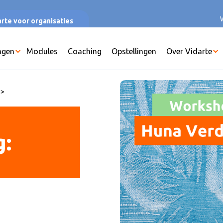
rte voor organisaties
ngen
Modules
Coaching
Opstellingen
Over Vidarte
>
: