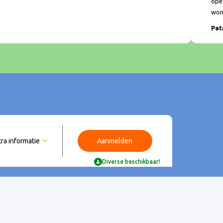
open
won
Pat
tra informatie
Aanmelden
Diverse beschikbaar!