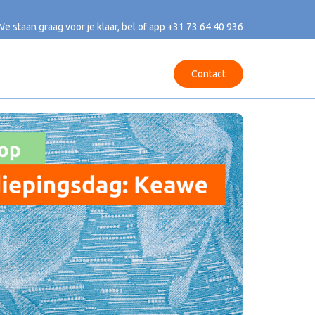
We staan graag voor je klaar, bel of app
+31 73 64 40 936
Contact