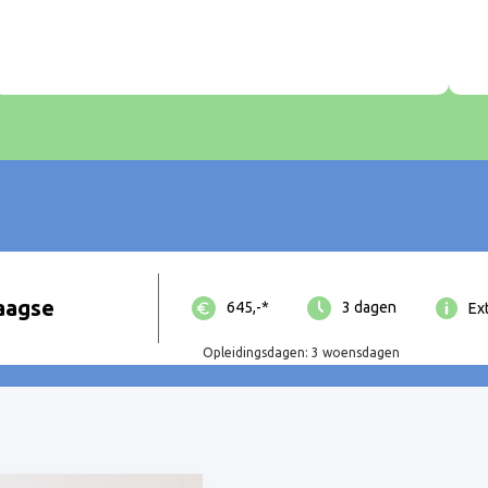
aagse
645,-*
3 dagen
Ex
Opleidingsdagen: 3 woensdagen