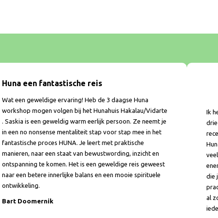
Huna een fantastische reis
Wat een geweldige ervaring! Heb de 3 daagse Huna
workshop mogen volgen bij het Hunahuis Hakalau/Vidarte
Ik 
. Saskia is een geweldig warm eerlijk persoon. Ze neemt je
dri
in een no nonsense mentaliteit stap voor stap mee in het
rece
fantastische proces HUNA. Je leert met praktische
Huna
manieren, naar een staat van bewustwording, inzicht en
veel
ontspanning te komen. Het is een geweldige reis geweest
ener
naar een betere innerlijke balans en een mooie spirituele
die 
ontwikkeling.
prac
al z
Bart Doomernik
iede