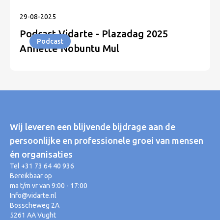
29
-
08
-
2025
Podcast Vidarte - Plazadag 2025
Podcast
Annette Nobuntu Mul
Wij leveren een blijvende bijdrage aan de
persoonlijke en professionele groei van mensen
én organisaties
Tel +31 73 64 40 936
Bereikbaar op
ma t/m vr van 9:00 - 17:00
Info@vidarte.nl
Bosscheweg 2A
5261 AA Vught