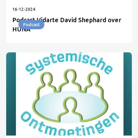
16
-
12
-
2024
Podcast Vidarte David Shephard over
Podcast
HUNA