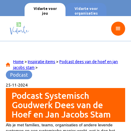
Vidarte voor
Vidarte voor
jou
organisaties
Home
>
Inspiratie items
>
Podcast dees van de hoef en jan
jacobs stam
>
Podcast
25
-
11
-
2024
Podcast Systemisch
Goudwerk Dees van de
Hoef en Jan Jacobs Stam
Als je met families, teams, organisaties of andere levende
systemen op een systemische manier werkt, wat is dan het