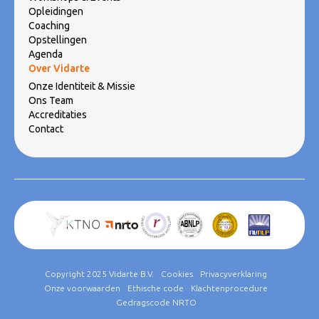
Opleidingen
Coaching
Opstellingen
Agenda
Over Vidarte
Onze Identiteit & Missie
Ons Team
Accreditaties
Contact
Copyright 2025 Vidarte B.V.
Cookies
Privacyverklaring
Onze voorwaarden
Ethische code
Klachtenprocedure
Gedragscode NRTO