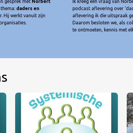
 in gesprek met
Norbert
Ik kreeg een vraag van Norbe
 thema:
daders en
podcast aflevering over ‘dad
. Hij werkt vanuit zijn
aflevering ik die uitspraak 
organisaties.
Daarom besloten we, als coll
te ontmoeten, kennis met el
ms