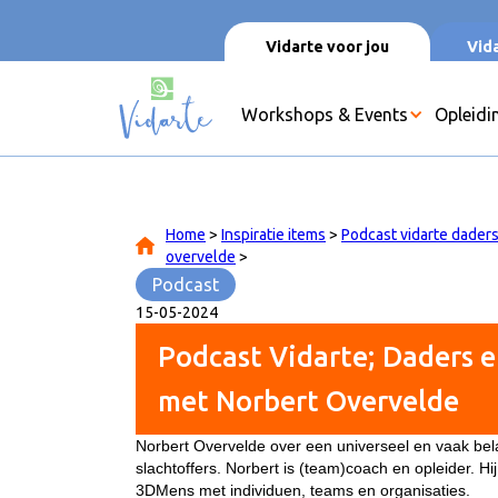
Vidarte voor jou
Vida
Workshops & Events
Opleidi
Home
>
Inspiratie items
>
Podcast vidarte daders
overvelde
>
Podcast
15
-
05
-
2024
Podcast Vidarte; Daders e
met Norbert Overvelde
Norbert Overvelde over een universeel en vaak be
slachtoffers. Norbert is (team)coach en opleider. Hij
3DMens met individuen, teams en organisaties.