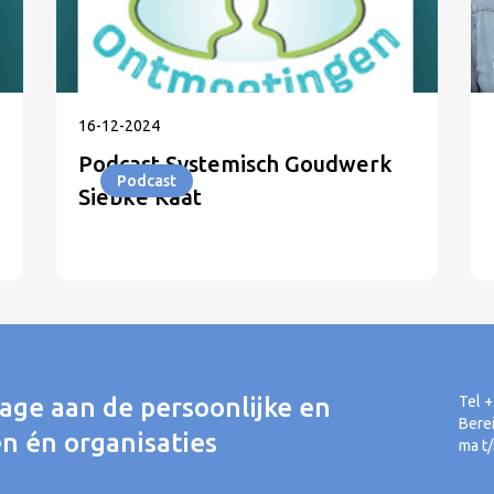
16
-
12
-
2024
Podcast Systemisch Goudwerk
Podcast
Siebke Kaat
rage aan de persoonlijke en
Tel 
Bere
n én organisaties
ma t/