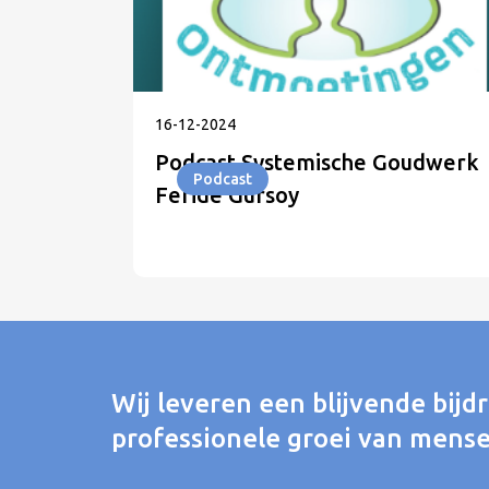
16
-
12
-
2024
Podcast Systemische Goudwerk
Podcast
Feride Gursoy
Wij leveren een blijvende bijd
professionele groei van mense