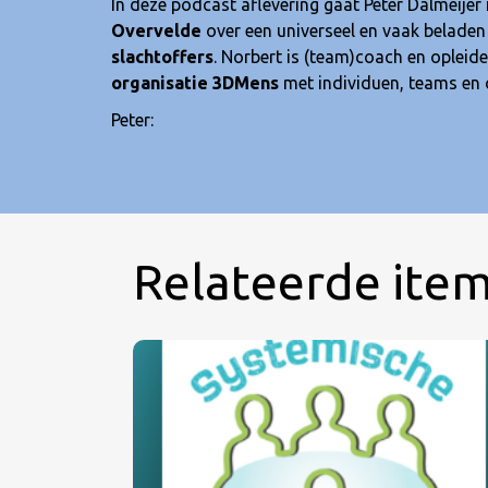
In deze podcast aflevering gaat Peter Dalmeijer
Overvelde
over een universeel en vaak beladen
slachtoffers
. Norbert is (team)coach en opleider
organisatie 3DMens
met individuen, teams en 
Peter:
Relateerde ite