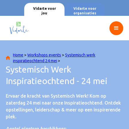
Vidarte voor
Vidarte voor
jou
organisaties
Home
>
Workshops events
>
Systemisch werk
inspiratieochtend 24 mei
>
Systemisch Werk
Inspiratieochtend - 24 mei
Ervaar de kracht van Systemisch Werk! Kom op
zaterdag 24 mei naar onze Inspiratieochtend. Ontdek
opstellingen, leiderschap & meer op een inspirerende
plek.
Aantal plaatsen beschikbaar: