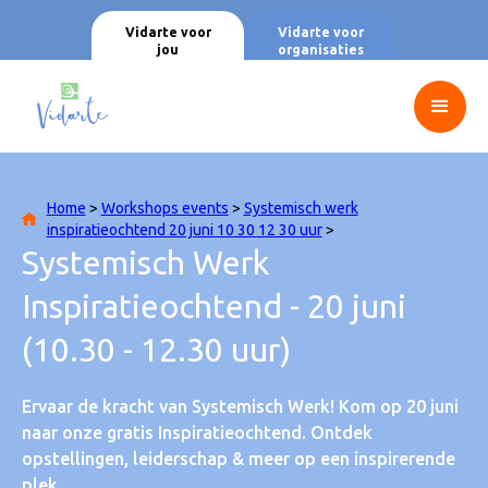
Vidarte voor
Vidarte voor
jou
organisaties
Home
>
Workshops events
>
Systemisch werk
inspiratieochtend 20 juni 10 30 12 30 uur
>
Systemisch Werk
Inspiratieochtend - 20 juni
(10.30 - 12.30 uur)
Ervaar de kracht van Systemisch Werk! Kom op 20 juni
naar onze gratis Inspiratieochtend. Ontdek
opstellingen, leiderschap & meer op een inspirerende
plek.