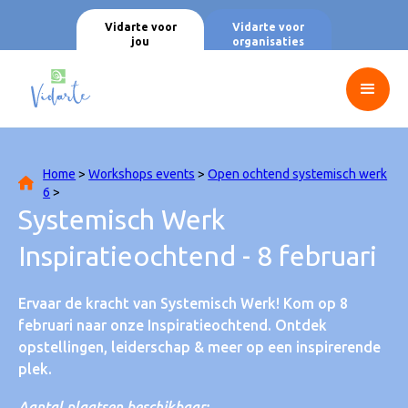
Vidarte voor
Vidarte voor
jou
organisaties
Home
>
Workshops events
>
Open ochtend systemisch werk
6
>
Systemisch Werk
Inspiratieochtend - 8 februari
Ervaar de kracht van Systemisch Werk! Kom op 8
februari naar onze Inspiratieochtend. Ontdek
opstellingen, leiderschap & meer op een inspirerende
plek.
Aantal plaatsen beschikbaar: