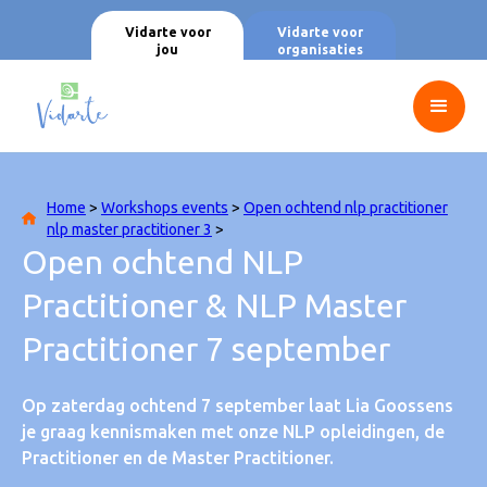
Vidarte voor
Vidarte voor
jou
organisaties
Home
>
Workshops events
>
Open ochtend nlp practitioner
nlp master practitioner 3
>
Open ochtend NLP
Practitioner & NLP Master
Practitioner 7 september
Op zaterdag ochtend 7 september laat Lia Goossens
je graag kennismaken met onze NLP opleidingen, de
Practitioner en de Master Practitioner.