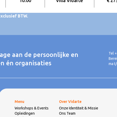
10:00
Villa Vidarte
€ 275
exclusief BTW.
rage aan de persoonlijke en
Tel 
Bere
n én organisaties
ma t/
Menu
Over Vidarte
Workshops & Events
Onze Identiteit & Missie
Opleidingen
Ons Team