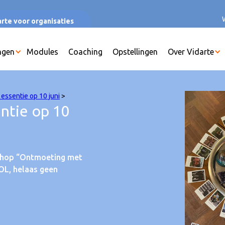
rte voor organisaties
ngen
Modules
Coaching
Opstellingen
Over Vidarte
essentie op 10 juni
>
ntie op 10
shop “Ontmoeting met
VOL, helaas geen