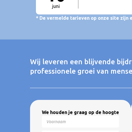
juni
* De vermelde tarieven op onze site zijn 
Wij leveren een blijvende bijd
professionele groei van mense
We houden je graag op de hoogte