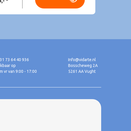
,- *
+31 73 64 40 936
Info@vidarte.nl
ikbaar op
Bosscheweg 2A
m vr van 9:00 - 17:00
5261 AA Vught