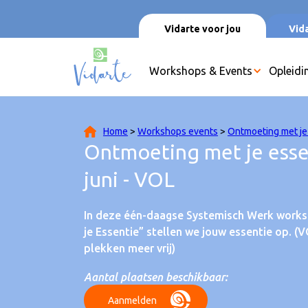
Vidarte voor jou
Vida
Workshops & Events
Opleidi
Home
>
Workshops events
>
Ontmoeting met je 
Ontmoeting met je esse
juni - VOL
In deze één-daagse Systemisch Werk work
je Essentie” stellen we jouw essentie op. (
plekken meer vrij)
Aantal plaatsen beschikbaar:
Aanmelden