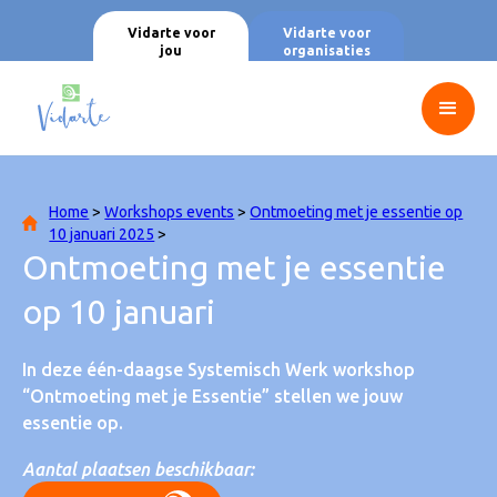
Vidarte voor
Vidarte voor
jou
organisaties
Home
>
Workshops events
>
Ontmoeting met je essentie op
10 januari 2025
>
Ontmoeting met je essentie
op 10 januari
In deze één-daagse Systemisch Werk workshop
“Ontmoeting met je Essentie” stellen we jouw
essentie op.
Aantal plaatsen beschikbaar: