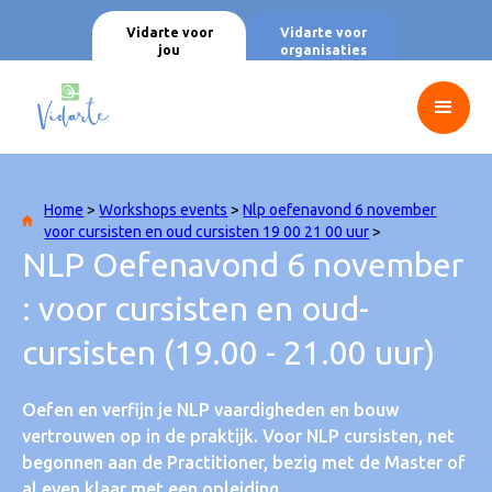
Vidarte voor
Vidarte voor
jou
organisaties
Home
>
Workshops events
>
Nlp oefenavond 6 november
voor cursisten en oud cursisten 19 00 21 00 uur
>
NLP Oefenavond 6 november
: voor cursisten en oud-
cursisten (19.00 - 21.00 uur)
Oefen en verfijn je NLP vaardigheden en bouw
vertrouwen op in de praktijk. Voor NLP cursisten, net
begonnen aan de Practitioner, bezig met de Master of
al even klaar met een opleiding.