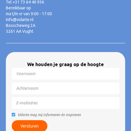
Tel +31 73 64 40 936
Bereikbaar op
ma t/m vr van 9:00 - 17:00
Info@vidarte.nl
Bosscheweg 2A
5261 AA Vught
We houden je graag op de hoogte
Vidarte mag mij informeren én inspireren