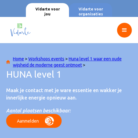
Vidarte voor
Vidarte voor
jou
organisaties
Home
>
Workshops events
>
Huna level 1 waar een oude
wijsheid de moderne geest ontmoet
>
HUNA level 1
Maak je contact met je ware essentie en wakker je
innerlijke energie opnieuw aan.
Aantal plaatsen beschikbaar:
Aanmelden