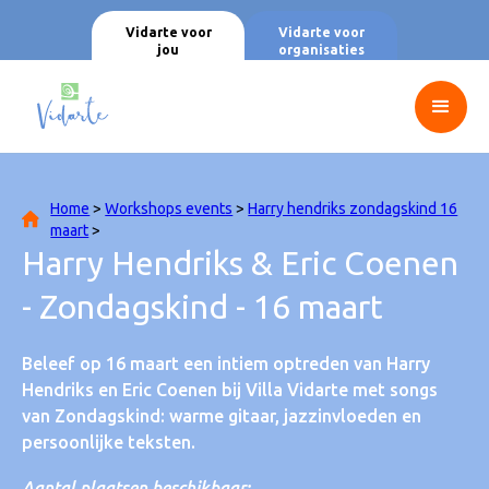
Vidarte voor
Vidarte voor
jou
organisaties
Home
>
Workshops events
>
Harry hendriks zondagskind 16
maart
>
Harry Hendriks & Eric Coenen
- Zondagskind - 16 maart
Beleef op 16 maart een intiem optreden van Harry
Hendriks en Eric Coenen bij Villa Vidarte met songs
van Zondagskind: warme gitaar, jazzinvloeden en
persoonlijke teksten.
Aantal plaatsen beschikbaar: