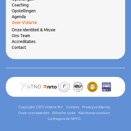
Coaching
Opstellingen
Agenda
Over Vidarte
Onze Identiteit & Missie
Ons Team
Accreditaties
Contact
Copyright 2025 Vidarte B.V.
Cookies
Privacyverklaring
Onze voorwaarden
Ethische code
Klachtenprocedure
Gedragscode NRTO