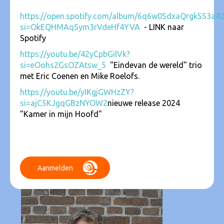
https://open.spotify.com/album/6q6w0SdxaQrgkSS3a4
si=OkEQHMAqSym3rVdeHf4YVA
- LINK naar
Spotify
https://youtu.be/42yCpbGilVk?
si=eOohs2GsOZAtsw_5
"Eindevan de wereld" trio
met Eric Coenen en Mike Roelofs.
https://youtu.be/yIKgjGWHzZY?
si=ajC5KJgqGBzNYOW2
nieuwe release 2024
"Kamer in mijn Hoofd"
Aanmelden