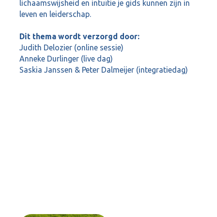
lichaamswijsheid en intuïtie je gids kunnen zijn in
leven en leiderschap.
Dit thema wordt verzorgd door:
Judith Delozier (online sessie)
Anneke Durlinger (live dag)
Saskia Janssen & Peter Dalmeijer (integratiedag)
Online sessie door Judith Delozier (USA)
Datum: 2 april 2026
Tijd: 19:00 - 21:30 uur
Live dag Anneke Durlinger (NL)
Datum: 16 april 2026
Tijd: 10:00 - 17:00 uur
Integratiedag met Peter Dalmeijer en Saskia
Janssen (NL)
Datum: 17 april 2026
Tijd: 10:00 - 17:00 uur