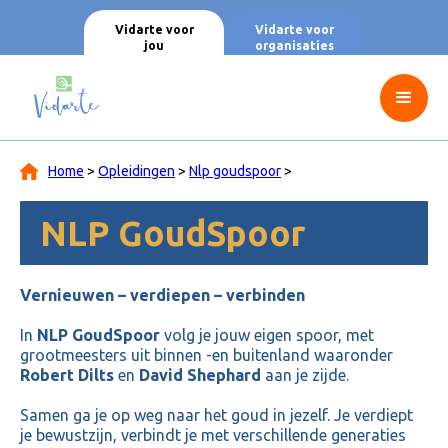
Vidarte voor
Vidarte voor
jou
organisaties
Home
>
Opleidingen
>
Nlp goudspoor
>
NLP GoudSpoor
Vernieuwen – verdiepen – verbinden
In
NLP GoudSpoor
volg je jouw eigen spoor, met
grootmeesters uit binnen -en buitenland waaronder
Robert Dilts
en
David Shephard
aan je zijde.
Samen ga je op weg naar het goud in jezelf. Je verdiept
je bewustzijn, verbindt je met verschillende generaties