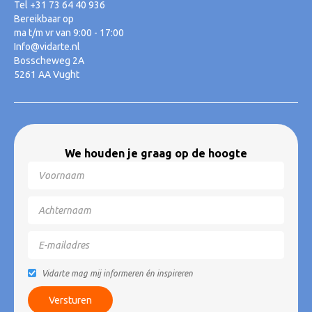
Tel +31 73 64 40 936
Bereikbaar op
ma t/m vr van 9:00 - 17:00
Info@vidarte.nl
Bosscheweg 2A
5261 AA Vught
We houden je graag op de hoogte
Vidarte mag mij informeren én inspireren