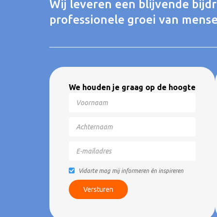
Wij leveren een blijvende bijd
professionele groei van mense
We houden je graag op de hoogte
Vidarte mag mij informeren én inspireren