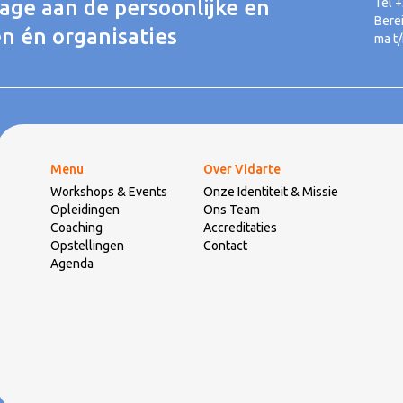
rage aan de persoonlijke en
Tel 
Bere
n én organisaties
ma t/
Menu
Over Vidarte
Workshops & Events
Onze Identiteit & Missie
Opleidingen
Ons Team
Coaching
Accreditaties
Opstellingen
Contact
Agenda