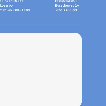
+31 73 64 40 936
Info@vidarte.nl
ikbaar op
Bosscheweg 2A
m vr van 9:00 - 17:00
5261 AA Vught