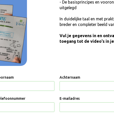
- De basisprincipes en vooro
uitgelegd
In duidelijke taal en met prak
breder en completer beeld van
Vul je gegevens in en ontv
toegang tot de video's in j
oornaam
Achternaam
elefoonnummer
E-mailadres