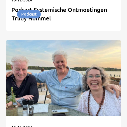
16
-
12
-
2024
Podcast Systemische Ontmoetingen
Podcast
Trudy Hommel