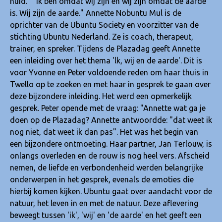
huid." "Ik ben omdat wij zijn en wij zijn omdat de aarde
is. Wij zijn de aarde." Annette Nobuntu Mul is de
oprichter van de Ubuntu Society en voorzitter van de
stichting Ubuntu Nederland. Ze is coach, therapeut,
trainer, en spreker. Tijdens de Plazadag geeft Annette
een inleiding over het thema 'lk, wij en de aarde'. Dit is
voor Yvonne en Peter voldoende reden om haar thuis in
Twello op te zoeken en met haar in gesprek te gaan over
deze bijzondere inleiding. Het werd een opmerkelijk
gesprek. Peter opende met de vraag: "Annette wat ga je
doen op de Plazadag? Annette antwoordde: "dat weet ik
nog niet, dat weet ik dan pas". Het was het begin van
een bijzondere ontmoeting. Haar partner, Jan Terlouw, is
onlangs overleden en de rouw is nog heel vers. Afscheid
nemen, de liefde en verbondenheid werden belangrijke
onderwerpen in het gesprek, evenals de emoties die
hierbij komen kijken. Ubuntu gaat over aandacht voor de
natuur, het leven in en met de natuur. Deze aflevering
beweegt tussen 'ik', 'wij' en 'de aarde' en het geeft een