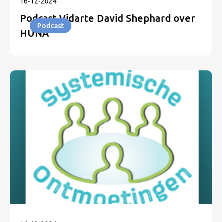
16
-
12
-
2024
Podcast Vidarte David Shephard over
Podcast
HUNA