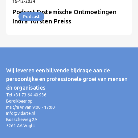
16
-
12
-
2024
Podcast Systemische Ontmoetingen
Podcast
Indra Torsten Preiss
Wij leveren een blijvende bijdrage aan de
persoonlijke en professionele groei van mensen
én organisaties
Tel +31 73 64 40 936
Bereikbaar op
ma t/m vr van 9:00 - 17:00
Info@vidarte.nl
Bosscheweg 2A
5261 AA Vught