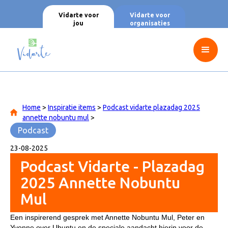
Vidarte voor
Vidarte voor
jou
organisaties
Home
>
Inspiratie items
>
Podcast vidarte plazadag 2025
annette nobuntu mul
>
Podcast
23
-
08
-
2025
Podcast Vidarte - Plazadag
2025 Annette Nobuntu
Mul
Een inspirerend gesprek met Annette Nobuntu Mul, Peter en
Yvonne over Ubuntu en de speciale aandacht hierin voor de