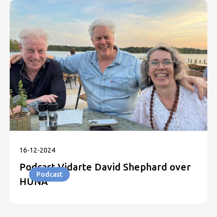
16
-
12
-
2024
Podcast Vidarte David Shephard over
Podcast
HUNA