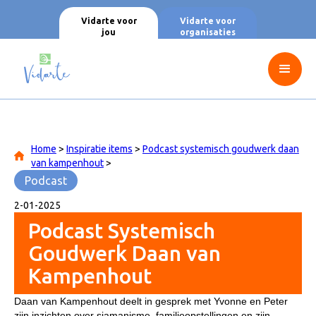
Vidarte voor
Vidarte voor
jou
organisaties
Home
>
Inspiratie items
>
Podcast systemisch goudwerk daan
van kampenhout
>
Podcast
2
-
01
-
2025
Podcast Systemisch
Goudwerk Daan van
Kampenhout
Daan van Kampenhout deelt in gesprek met Yvonne en Peter
zijn inzichten over sjamanisme, familieopstellingen en zijn