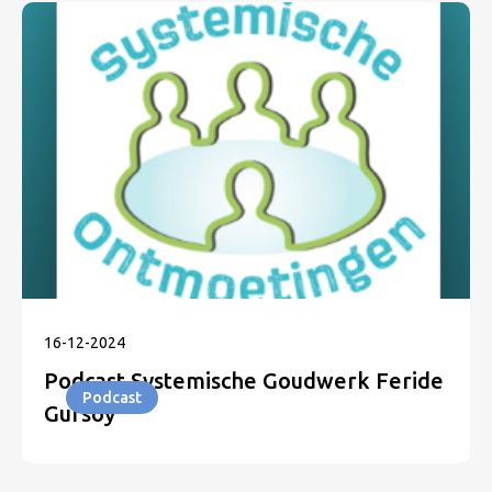
16
-
12
-
2024
Podcast Systemische Goudwerk Feride
Podcast
Gursoy