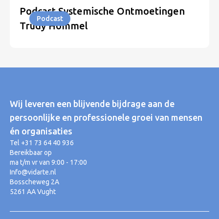
Podcast Systemische Ontmoetingen
Podcast
Trudy Hommel
Wij leveren een blijvende bijdrage aan de
persoonlijke en professionele groei van mensen
én organisaties
Tel +31 73 64 40 936
Bereikbaar op
ma t/m vr van 9:00 - 17:00
Info@vidarte.nl
Bosscheweg 2A
5261 AA Vught