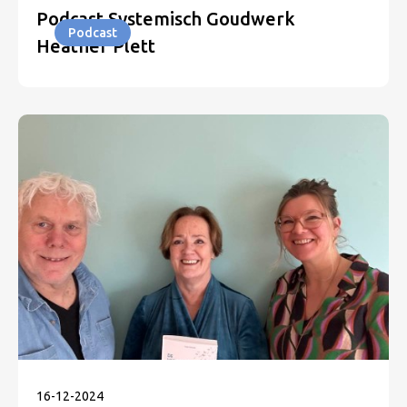
Podcast Systemisch Goudwerk
Podcast
Heather Plett
16
-
12
-
2024