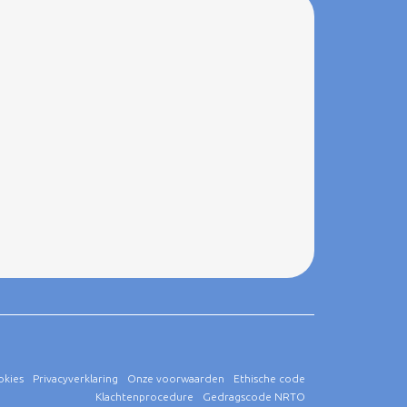
okies
Privacyverklaring
Onze voorwaarden
Ethische code
Klachtenprocedure
Gedragscode NRTO