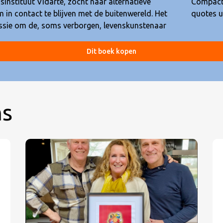
sinstituut Vidarte, zocht naar alternatieve
inzichten worden afgewisseld met dichterlijke
in contact te blijven met de buitenwereld. Het
quotes u
missie om de, soms verborgen, levenskunstenaar
Dit boek kopen
ms