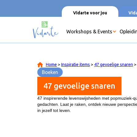
Vidarte voor jou
Vida
Workshops & Events
Opleidi
Home
>
Inspiratie items
>
47 gevoelige snaren
>
Boeken
47 gevoelige snaren
47 inspirerende levenswijsheden met popmuziek-qu
gedachten. Laat je raken, ontdek nieuwe perspect
in jezelf tot leven.