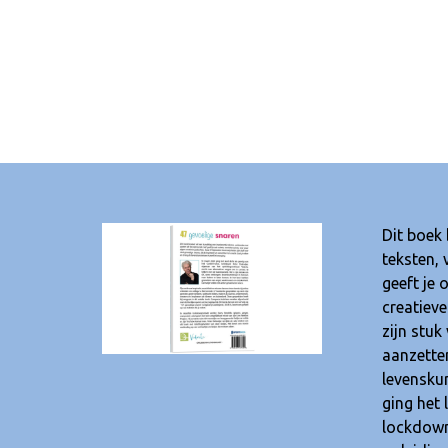
Dit boek 
in mensen 
teksten,
gevoelen
geeft je 
Dalmeijer
creatiev
naar insp
zijn stuk
hij onlin
aanzetten
gesprekke
levenskun
spiritue
ging het 
creators 
lockdown!
gesprekken