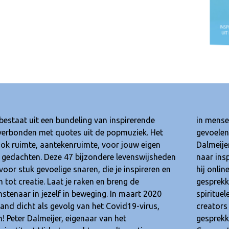
bestaat uit een bundeling van inspirerende
naar buiten te laten komen. In het land leefden
 verbonden met quotes uit de popmuziek. Het
s van angst, wantrouwen en onzekerheid.
ook ruimte, aantekenruimte, voor jouw eigen
 wilde een ander geluid laten horen. Op zoek
e gedachten. Deze 47 bijzondere levenswijsheden
iratie, creativiteit en nieuwe kansen interviewde
 voor stuk gevoelige snaren, die je inspireren en
e vrienden en collega´s. Dat leverde 47 boeiende
 tot creatie. Laat je raken en breng de
n op met vrije geesten, grote denkers,
stenaar in jezelf in beweging. In maart 2020
le leiders, trainers & coaches, ondernemers,
land dicht als gevolg van het Covid19-virus,
en inspirators uit binnen- en buitenland. Deze
 Peter Dalmeijer, eigenaar van het
 heeft hij omgezet in dit unieke boek.