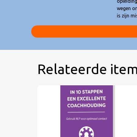
opleiding
Compacte 
wegen om 
is zijn 
Relateerde ite