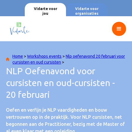
Vidarte voor
Vidarte voor
jou
organisaties
Home
>
Workshops events
>
Nlp oefenavond 20 februari voor
cursisten en oud cursisten
>
NLP Oefenavond voor
cursisten en oud-cursisten -
20 februari
Oefen en verfijn je NLP vaardigheden en bouw
vertrouwen op in de praktijk. Voor NLP cursisten, net
begonnen aan de Practitioner, bezig met de Master of
al even klaar met een opleiding.